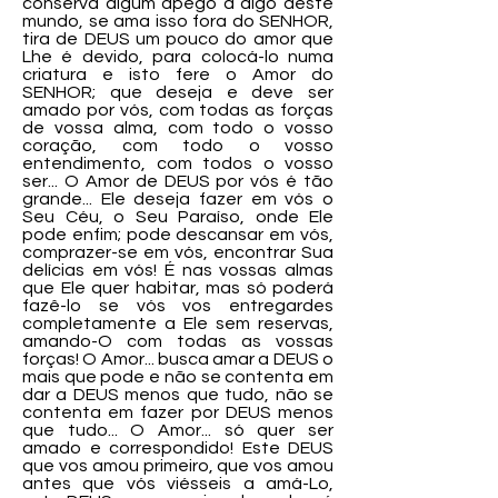
conserva algum apego a algo deste
mundo, se ama isso fora do SENHOR,
tira de DEUS um pouco do amor que
Lhe é devido, para colocá-lo numa
criatura e isto fere o Amor do
SENHOR; que deseja e deve ser
amado por vós, com todas as forças
de vossa alma, com todo o vosso
coração, com todo o vosso
entendimento, com todos o vosso
ser... O Amor de DEUS por vós é tão
grande... Ele deseja fazer em vós o
Seu Céu, o Seu Paraíso, onde Ele
pode enfim; pode descansar em vós,
comprazer-se em vós, encontrar Sua
delícias em vós! É nas vossas almas
que Ele quer habitar, mas só poderá
fazê-lo se vós vos entregardes
completamente a Ele sem reservas,
amando-O com todas as vossas
forças! O Amor... busca amar a DEUS o
mais que pode e não se contenta em
dar a DEUS menos que tudo, não se
contenta em fazer por DEUS menos
que tudo... O Amor... só quer ser
amado e correspondido! Este DEUS
que vos amou primeiro, que vos amou
antes que vós viésseis a amá-Lo,