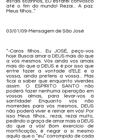
estais sozinhos, EU estarei convosco
até o fim do mundo! Rezai... A paz.
Meus filhos...”
03/01/09-Mensagem de São José
“-Caros filhos... Eu JOSÉ, peço-vos
hoje: Buscai amar a DEUS mais do que
a vós mesmos. Vós ainda vos amais
mais do que a DEUS e é por isso que
entre fazer a vontade d’ELE e a
vossa, ainda preferis a vossa... Mas
ficai a saber que enquanto viverdes
assim: O ESPÍRITO SANTO não
poderá fazer nenhuma operação em
vossas almas, para levar-vos à
santidade! Enquanto vós não
morrerdes para vós mesmos, DEUS
não poderá viver e reinar em vós! Por
isso Meus filhos... rezai, rezai muito,
pedindo a graça de amar mais a DEUS
do que a vós! Bom exercício de
mortificação, é negar a si mesmo
aquilo que o “eu” corrompido de cada