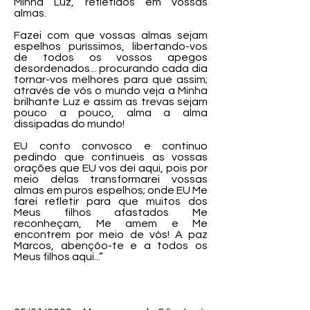
Minha Luz, refletidos em vossas
almas.
Fazei com que vossas almas sejam
espelhos puríssimos, libertando-vos
de todos os vossos apegos
desordenados... procurando cada dia
tornar-vos melhores para que assim;
através de vós o mundo veja a Minha
brilhante Luz e assim as trevas sejam
pouco a pouco, alma a alma
dissipadas do mundo!
EU conto convosco e continuo
pedindo que continueis as vossas
orações que EU vos dei aqui, pois por
meio delas transformarei vossas
almas em puros espelhos; onde EU Me
farei refletir para que muitos dos
Meus filhos afastados Me
reconheçam, Me amem e Me
encontrem por meio de vós! A paz
Marcos, abençôo-te e a todos os
Meus filhos aqui...”