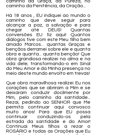
caminho da Graça, da Pureza, no
caminho da Penitência, da Oração...
Há 18 anos , EU indiquei ao mundo o
caminho que deve seguir para
alcançar a paz, a salvação e para
chegar até DEUS! Quantas
conversões EU fiz aqui! Quantos
diálogos tive com este Meu filho bem
amado Marcos... quantas Graças e
bençãos derramei sobre ele e quanta
obra e quanta... quanta benção! Que
obra grandiosa realizei na alma e na
vida dele; transformando-o em Sinal
do Meu Amor e da Minha presença no
meio deste mundo envolto em trevas!
Que obra maravilhosa realizei Eu nos
corações que se abriram a Mim e se
deixaram conduzir docilmente por
Mim, pelo caminho da santidade...
Rezai, pedindo ao SENHOR que Me
permita continuar aqui convosco
muito anos! Para que EU possa
continuar conduzindo-os pela
estrada da santidade e do Amor!
Continuai Meus filhos a rezar o
ROSÁRIO e todas as Orações que Eu