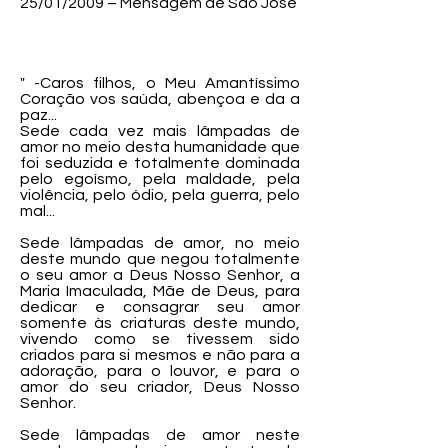
25/01/2009 – Mensagem de São José
" -Caros filhos, o Meu Amantíssimo
Coração vos saúda, abençoa e da a
paz...
Sede cada vez mais lâmpadas de
amor no meio desta humanidade que
foi seduzida e totalmente dominada
pelo egoísmo, pela maldade, pela
violência, pelo ódio, pela guerra, pelo
mal...
Sede lâmpadas de amor, no meio
deste mundo que negou totalmente
o seu amor a Deus Nosso Senhor, a
Maria Imaculada, Mãe de Deus, para
dedicar e consagrar seu amor
somente às criaturas deste mundo,
vivendo como se tivessem sido
criados para si mesmos e não para a
adoração, para o louvor, e para o
amor do seu criador, Deus Nosso
Senhor.
Sede lâmpadas de amor neste