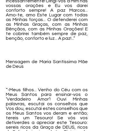
incessantemente! Dirigi-vos a Mim nas
vossas orações e Eu vos darei
conforto sempre! A paz Marcos...
Amo-te, amo Este Lugar com todas
as Minhas forças... O defenderei com
as Minhas Graças, com as Minhas
Bênçãos, com as Minhas Orações! E
te cobrirei também sempre de paz,
benção, conforto e luz... A paz!...”
Mensagem de Maria Santíssima Mãe
de Deus
“-Meus filhos... Venho do Céu com os
Meus Santos para ensinar-vos o
‘Verdadeiro Amor’! Ouvi Minhas
palavras, escutai os conselhos que
Vos dou, escutai estes conselhos que
os Meus Santos vos deram e então;
tereis um Tesouro! Se vós vos
detiverdes a apreciar este Tesouro:
sereis ricos da Graça de DEUS, ricos