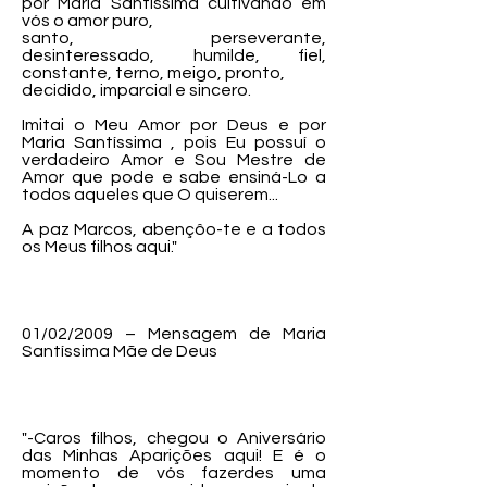
por Maria Santíssima cultivando em
vós o amor puro,
santo, perseverante,
desinteressado, humilde, fiel,
constante, terno, meigo, pronto,
decidido, imparcial e sincero.
Imitai o Meu Amor por Deus e por
Maria Santíssima , pois Eu possuí o
verdadeiro Amor e Sou Mestre de
Amor que pode e sabe ensiná-Lo a
todos aqueles que O quiserem...
A paz Marcos, abençôo-te e a todos
os Meus filhos aqui."
01/02/2009 – Mensagem de Maria
Santíssima Mãe de Deus
"-Caros filhos, chegou o Aniversário
das Minhas Aparições aqui! E é o
momento de vós fazerdes uma