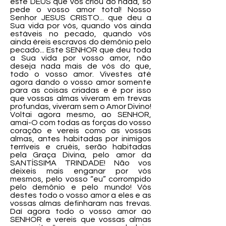
este DEUS que vos criou do nada, só
pede o vosso amor total! Nosso
Senhor JESUS CRISTO... que deu a
Sua vida por vós, quando vós ainda
estáveis no pecado, quando vós
ainda éreis escravos do demônio pelo
pecado... Este SENHOR que deu toda
a Sua vida por vosso amor, não
deseja nada mais de vós do que,
todo o vosso amor. Vivestes até
agora dando o vosso amor somente
para as coisas criadas e é por isso
que vossas almas viveram em trevas
profundas, viveram sem o Amor Divino!
Voltai agora mesmo, ao SENHOR,
amai-O com todas as forças do vosso
coração e vereis como as vossas
almas, antes habitadas por inimigos
terríveis e cruéis, serão habitadas
pela Graça Divina, pelo amor da
SANTÍSSIMA TRINDADE! Não vos
deixeis mais enganar por vós
mesmos, pelo vosso “eu” corrompido
pelo demônio e pelo mundo! Vós
destes todo o vosso amor a eles e as
vossas almas definharam nas trevas.
Daí agora todo o vosso amor ao
SENHOR e vereis que vossas almas