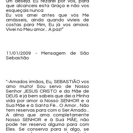
um deseja. Eu rezarei por vós, para
que alcanceis esta Graça e não vos
esqueçais nunca:
Eu vos amei antes que vós Me
amásseis, ainda quando vivíeis de
costas para Mim, Eu já vos amava.
Vivei no Meu amor... A paz!”
11/01/2009 - Mensagem de São
Sebastião
"-Amados irmãos, Eu, SEBASTIÃO vos
amo muito! Sou servo de Nosso
Senhor JESUS CRISTO e da Mãe de
DEUS e já bem sabeis que dei a Minha
vida por amor a Nosso SENHOR e a
Sua Mãe e à Santa Fé... O Amor... Não
tem reservas para com o Ser Amado...
A alma que ama completamente
Nosso SENHOR e à Sua MÃE, não
pode ter reserva alguma para com
Eles. Se conserva para si algo, se