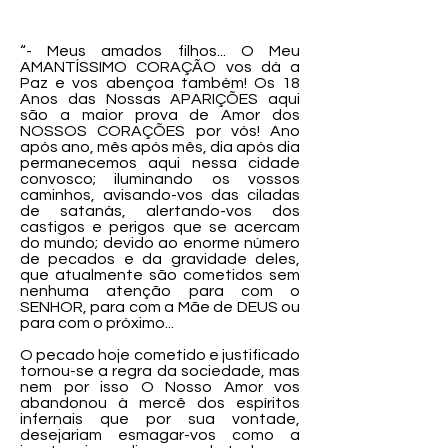
“- Meus amados filhos... O Meu
AMANTÍSSIMO CORAÇÃO vos dá a
Paz e vos abençoa também! Os 18
Anos das Nossas APARIÇÕES aqui
são a maior prova de Amor dos
NOSSOS CORAÇÕES por vós! Ano
após ano, mês após mês, dia após dia
permanecemos aqui nessa cidade
convosco; iluminando os vossos
caminhos, avisando-vos das ciladas
de satanás, alertando-vos dos
castigos e perigos que se acercam
do mundo; devido ao enorme número
de pecados e da gravidade deles,
que atualmente são cometidos sem
nenhuma atenção para com o
SENHOR, para com a Mãe de DEUS ou
para com o próximo...
O pecado hoje cometido e justificado
tornou-se a regra da sociedade, mas
nem por isso O Nosso Amor vos
abandonou à mercê dos espíritos
infernais que por sua vontade,
desejariam esmagar-vos como a