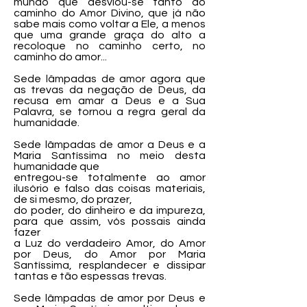
mundo que desviou-se tanto do
caminho do Amor Divino, que já não
sabe mais como voltar a Ele, a menos
que uma grande graça do alto a
recoloque no caminho certo, no
caminho do amor...
Sede lâmpadas de amor agora que
as trevas da negação de Deus, da
recusa em amar a Deus e a Sua
Palavra, se tornou a regra geral da
humanidade.
Sede lâmpadas de amor a Deus e a
Maria Santíssima no meio desta
humanidade que
entregou-se totalmente ao amor
ilusório e falso das coisas materiais,
de si mesmo, do prazer,
do poder, do dinheiro e da impureza,
para que assim, vós possais ainda
fazer
a Luz do verdadeiro Amor, do Amor
por Deus, do Amor por Maria
Santíssima, resplandecer e dissipar
tantas e tão espessas trevas.
Sede lâmpadas de amor por Deus e