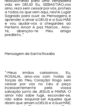
ressuscitarão para uma verdadeira
vida em DEUS! Eu, SEBASTIÃO,vos
amo, rezo sem cessar por vós, protejo
a todos os que vem aqui, neste Lugar
Sagrado para ouvir as Mensagens e
aprender a amar a DEUS e a Sua MÃE
e vou ajudar-vos a chegardes ao
Perfeito Amor! A paz Marcos... Amo-
te, abençôo-te Meu amigo
predileto...”
Mensagem de Santa Rosália
“-Meus irmãos caríssimos... Eu,
ROSALIA, amo-vos com todas as
forças do Meu Coração! Rogo sem
cessar por vós no Céu e peço
incessantemente pela vossa
salvação junto de JESUS e MARIA. O
amor não sabe fugir, esconder-se,
não sabe esquivar-se! Aqueles que
dizem que amam a DEUS e à Sua MÃE;