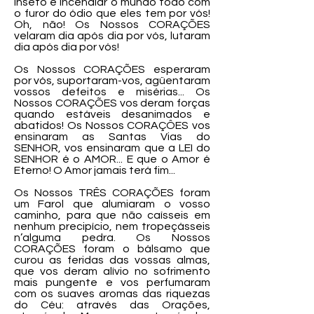
inseto e incendiar o mundo todo com
o furor do ódio que eles tem por vós!
Oh, não! Os Nossos CORAÇÕES
velaram dia após dia por vós, lutaram
dia após dia por vós!
Os Nossos CORAÇÕES esperaram
por vós, suportaram-vos, agüentaram
vossos defeitos e misérias... Os
Nossos CORAÇÕES vos deram forças
quando estáveis desanimados e
abatidos! Os Nossos CORAÇÔES vos
ensinaram as Santas Vias do
SENHOR, vos ensinaram que a LEI do
SENHOR é o AMOR... E que o Amor é
Eterno! O Amor jamais terá fim...
Os Nossos TRÊS CORAÇÕES foram
um Farol que alumiaram o vosso
caminho, para que não caísseis em
nenhum precipício, nem tropeçásseis
n’alguma pedra. Os Nossos
CORAÇÕES foram o bálsamo que
curou as feridas das vossas almas,
que vos deram alívio no sofrimento
mais pungente e vos perfumaram
com os suaves aromas das riquezas
do Céu: através das Orações,