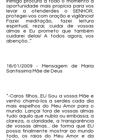
inimigo procura a todo o momento a
oportunidade mais propícia para vos
levar a ofenderdes o SENHOR,
protegei-vos com oração e vigilância!
Fazei meditação, fazei leitura
espiritual, rezai; cuidai de vossas
almas e Eu prometo que também
cuidarei delas! A todos agora, vos
abençôo...”
18/01/2009 - Mensagem de Maria
Santíssima Mãe de Deus
“-Caros filhos...EU Sou a vossa Mãe e
venho chamá-los a serdes cada dia
mais espelhos do Meu Amor para o
mundo. Lançai fora de vossas almas
tudo aquilo que nubla ou embassa; a
clareza, a claridade, a transparência
de vossas almas... de forma que EU
possa finalmente mostrar ao mundo
todo, os raios do Meu Amor e da