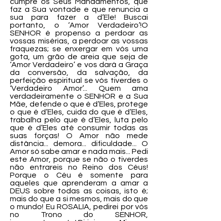
cumpre os Seus Mandamentos, que
faz a Sua vontade e que renuncia a
sua para fazer a d’Ele! Buscai
portanto, o ‘Amor Verdadeiro’!O
SENHOR é propenso a perdoar as
vossas misérias, a perdoar as vossas
fraquezas; se enxergar em vós uma
gota, um grão de areia que seja de
‘Amor Verdadeiro’ e vos dará a Graça
da conversão, da salvação, da
perfeição espiritual se vós tiverdes o
‘Verdadeiro Amor’... Quem ama
verdadeiramente o SENHOR e a Sua
Mãe, defende o que é d’Eles, protege
o que é d’Eles, cuida do que é d’Eles,
trabalha pelo que é d’Eles, luta pelo
que é d’Eles até consumir todas as
suas forças! O Amor não mede
distância... demora... dificuldade... O
Amor só sabe amar e nada mais... Pedi
este Amor, porque se não o tiverdes
não entrareis no Reino dos Céus!
Porque o Céu é somente para
aqueles que aprenderam a amar a
DEUS sobre todas as coisas, isto é;
mais do que a si mesmos, mais do que
o mundo! Eu ROSALIA, pedirei por vós
no Trono do SENHOR,