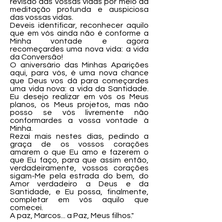
revisão das vossas vidas por meio da
meditação profunda e auspiciosa
das vossas vidas.
Deveis identificar, reconhecer aquilo
que em vós ainda não é conforme a
Minha vontade e agora
recomeçardes uma nova vida: a vida
da Conversão!
O aniversário das Minhas Aparições
aqui, para vós, é uma nova chance
que Deus vos dá para começardes
uma vida nova: a vida da Santidade.
Eu desejo realizar em vós os Meus
planos, os Meus projetos, mas não
posso se vós livremente não
conformardes a vossa vontade à
Minha.
Rezai mais nestes dias, pedindo a
graça de os vossos corações
amarem o que Eu amo e fazerem o
que Eu faço, para que assim então,
verdadeiramente, vossos corações
sigam-Me pela estrada do bem, do
Amor verdadeiro a Deus e da
Santidade, e Eu possa, finalmente,
completar em vós aquilo que
comecei.
A paz, Marcos... a Paz, Meus filhos."