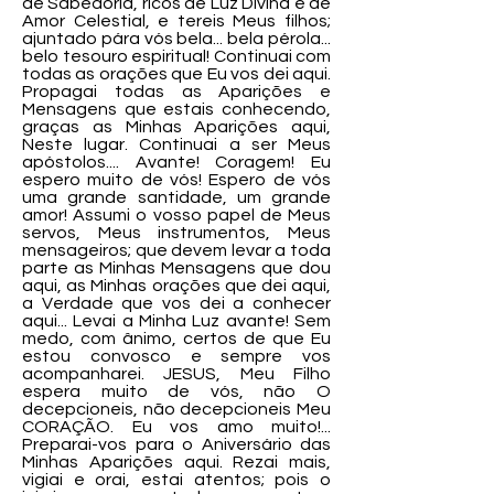
de Sabedoria, ricos de Luz Divina e de
Amor Celestial, e tereis Meus filhos;
ajuntado pára vós bela... bela pérola...
belo tesouro espiritual! Continuai com
todas as orações que Eu vos dei aqui.
Propagai todas as Aparições e
Mensagens que estais conhecendo,
graças as Minhas Aparições aqui,
Neste lugar. Continuai a ser Meus
apóstolos.... Avante! Coragem! Eu
espero muito de vós! Espero de vós
uma grande santidade, um grande
amor! Assumi o vosso papel de Meus
servos, Meus instrumentos, Meus
mensageiros; que devem levar a toda
parte as Minhas Mensagens que dou
aqui, as Minhas orações que dei aqui,
a Verdade que vos dei a conhecer
aqui... Levai a Minha Luz avante! Sem
medo, com ânimo, certos de que Eu
estou convosco e sempre vos
acompanharei. JESUS, Meu Filho
espera muito de vós, não O
decepcioneis, não decepcioneis Meu
CORAÇÃO. Eu vos amo muito!...
Preparai-vos para o Aniversário das
Minhas Aparições aqui. Rezai mais,
vigiai e orai, estai atentos; pois o