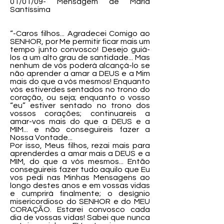
01/01/09- Mensagem de Maria
Santíssima
“-Caros filhos... Agradecei Comigo ao
SENHOR, por Me permitir ficar mais um
tempo junto convosco! Desejo guiá-
los a um alto grau de santidade... Mas
nenhum de vós poderá alcançá-lo se
não aprender a amar a DEUS e a Mim
mais do que a vós mesmos! Enquanto
vós estiverdes sentados no trono do
coração, ou seja; enquanto o vosso
“eu” estiver sentado no trono dos
vossos corações; continuareis a
amar-vos mais do que a DEUS e a
MIM... e não conseguireis fazer a
Nossa Vontade...
Por isso, Meus filhos, rezai mais para
aprenderdes a amar mais a DEUS e a
MIM, do que a vós mesmos... Então
conseguireis fazer tudo aquilo que Eu
vos pedi nas Minhas Mensagens ao
longo destes anos e em vossas vidas
e cumprirá finalmente; o desígnio
misericordioso do SENHOR e do MEU
CORAÇÃO. Estarei convosco cada
dia de vossas vidas! Sabei que nunca