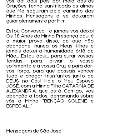
vos dei aqui pois por meio destas
Orações tenho santificado as almas
que Me seguiram pelo caminho das
Minhas Mensagens e se deixaram
guiar plenamente por Mim!
Estou Convosco... e jamais vos deixo!
Os 18 Anos da Minha Presença aqui é
a maior prova disso, de que não
abandonei nunca os Meus filhos e
jamais deixei a humanidade órfã de
Mãe... Estou aqui... para curar vossas
feridas, para aliviar o vosso
sofrimento e a vossa Cruz e para dar-
vos força; para que possais vencer
tudo e chegar triunfantes junto de
DEUS no Céu! Hoje o Meu Esposo
JOSÉ, com a Minha Filha CATARINA DE
ALEXANDRIA que está Comigo, vos
abençôo a todos, derramando sobre
vós a Minha “BENÇÃO SOLENE e
ESPECIAL...”
Mensagem de São José