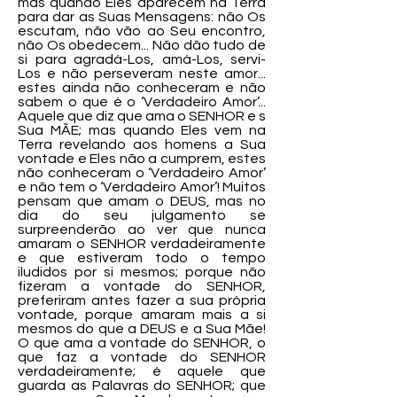
mas quando Eles aparecem na Terra
para dar as Suas Mensagens: não Os
escutam, não vão ao Seu encontro,
não Os obedecem... Não dão tudo de
si para agradá-Los, amá-Los, servi-
Los e não perseveram neste amor...
estes ainda não conheceram e não
sabem o que é o ‘Verdadeiro Amor’...
Aquele que diz que ama o SENHOR e s
Sua MÃE; mas quando Eles vem na
Terra revelando aos homens a Sua
vontade e Eles não a cumprem, estes
não conheceram o ‘Verdadeiro Amor’
e não tem o ‘Verdadeiro Amor’! Muitos
pensam que amam o DEUS, mas no
dia do seu julgamento se
surpreenderão ao ver que nunca
amaram o SENHOR verdadeiramente
e que estiveram todo o tempo
iludidos por si mesmos; porque não
fizeram a vontade do SENHOR,
preferiram antes fazer a sua própria
vontade, porque amaram mais a si
mesmos do que a DEUS e a Sua Mãe!
O que ama a vontade do SENHOR, o
que faz a vontade do SENHOR
verdadeiramente; é aquele que
guarda as Palavras do SENHOR; que