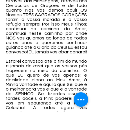
através das Mensagens, através dos
Cenáculos de Orações e de tudo
quanto Nós vos demos aqui! OS
Nossos TRÊS SAGRADOS CORAÇÕES
foram a vossa morada e o vosso
refúgio sempre! Por isso Meus filhos;
continuai no caminho do Amor,
continuai neste caminho por onde
NÓS vos guiamos ao longo de todos
estes anos e queremos continuar
guiando até a Glória do Céu! Eu estou
convosco! EU jamais vos abandonarei!
Estarei convosco até o fim do mundo
e jamais deixarei que os vossos pés
tropecem no meio do caminho... O
que EU quero de vós apenas; é
docilidade plena ao Meu Amor, à
Minha vontade e àquilo que Sei que é
o melhor para vós e que é a vontade
do SENHOR! Se fizerdes isso, se
fordes dóceis a Mim; poderei guiar-
vos em segurança até a Pátria
Celestial... A todos agora vos
abençôo generosamente...”