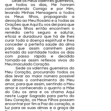
Sede os Meus valentes guerreiros,
que todos os dias, Me honram
combatendo Comigo e por Mim,
levando Minhas Mensagens a todos
os Meus filhos, propagando a
devoção ao Meu Rosário e a todas as
Orações que Aqui Eu vos dei para que
os Meus filhos então encontrem o
remédio certo seguro e salutar,
eficaz e duradouro que há de lhes
curar toda a doença espiritual e lhes
conceder a perfeita saúde da alma
para que assim caminhem pela
estrada da santidade todos os dias
com passo rápido e decidido
tornado-se assim reflexos vivos do
Meu Imaculado Coração.
Sede os valentes guerreiros do
Meu Coração, procurando todos os
dias levar ao maior número possível
de almas o conhecimento do Meu
amor, para que assim, sentindo o Meu
amor e conhecendo o quanto a Mãe
do Céu os ama e os chama Aqui
neste Lugar Sagrado para perto do
Seu Coração, os Meus Filhos possam
encontrar por fim a Paz do coração, a
luz para as suas almas e a graça de