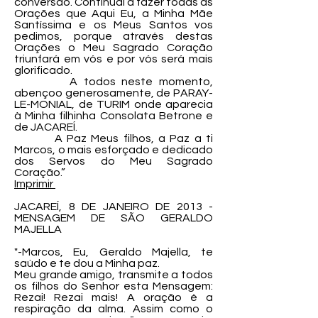
conversão. Continuai a fazer todas as
Orações que Aqui Eu, a Minha Mãe
Santíssima e os Meus Santos vos
pedimos, porque através destas
Orações o Meu Sagrado Coração
triunfará em vós e por vós será mais
glorificado.
A todos neste momento,
abençoo generosamente, de PARAY-
LE-MONIAL, de TURIM onde aparecia
à Minha filhinha Consolata Betrone e
de JACAREÍ.
A Paz Meus filhos, a Paz a ti
Marcos, o mais esforçado e dedicado
dos Servos do Meu Sagrado
Coração.”
Imprimir
JACAREÍ, 8 DE JANEIRO DE 2013 -
MENSAGEM DE SÃO GERALDO
MAJELLA
"-Marcos, Eu, Geraldo Majella, te
saúdo e te dou a Minha paz.
Meu grande amigo, transmite a todos
os filhos do Senhor esta Mensagem:
Rezai! Rezai mais! A oração é a
respiração da alma. Assim como o