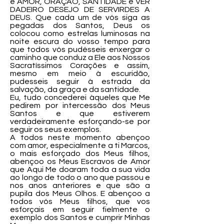
é AMOR, ORAÇÃO, SANTIDADE e VER
DADEIRO DESEJO DE SERVIRDES A
DEUS. Que cada um de vós siga as
pegadas dos Santos, Deus os
colocou como estrelas luminosas na
noite escura do vosso tempo para
que todos vós pudésseis enxergar o
caminho que conduz a Ele aos Nossos
Sacratíssimos Corações e assim,
mesmo em meio à escuridão,
pudesseis seguir à estrada da
salvação, da graça e da santidade.
Eu, tudo concederei àqueles que Me
pedirem por intercessão dos Meus
Santos e que estiverem
verdadeiramente esforçando-se por
seguir os seus exemplos.
A todos neste momento abençoo
com amor, especialmente a ti Marcos,
o mais esforçado dos Meus filhos,
abençoo os Meus Escravos de Amor
que Aqui Me doaram toda a sua vida
ao longo de todo o ano que passou e
nos anos anteriores e que são a
pupila dos Meus Olhos. E abençoo a
todos vós Meus filhos, que vos
esforçais em seguir fielmente o
exemplo dos Santos e cumprir Minhas