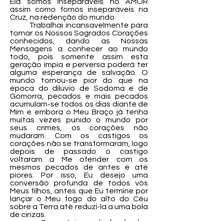
Ela somos inseparáveis no AMOR
assim como fomos inseparáveis na
Cruz, na redenção do mundo.
Trabalhai incansavelmente para
tornar os Nossos Sagrados Corações
conhecidos, dando as Nossas
Mensagens a conhecer ao mundo
todo, pois somente assim esta
geração ímpia e perversa poderá ter
alguma esperança de salvação. O
mundo tornou-se pior do que na
época do dilúvio de Sodoma e de
Gomorra, pecados e mais pecados
acumulam-se todos os dias diante de
Mim e embora o Meu Braço já tenha
muitas vezes punido o mundo por
seus crimes, os corações não
mudaram. Com os castigos os
corações não se transformaram, logo
depois de passado o castigo
voltaram a Me ofender com os
mesmos pecados de antes e até
piores. Por isso, Eu desejo uma
conversão profunda de todos vós
Meus filhos, antes que Eu termine por
lançar o Meu fogo do alto do Céu
sobre a Terra até reduzi-la a uma bola
de cinzas.