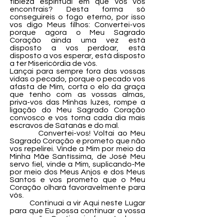
tibieza espiritual em que vós vos
encontrais? Desta forma só
conseguireis o fogo eterno, por isso
vos digo Meus filhos: Convertei-vos
porque agora o Meu Sagrado
Coração ainda uma vez está
disposto a vos perdoar, está
disposto a vos esperar, está disposto
a ter Misericórdia de vós.
Lançai para sempre fora das vossas
vidas o pecado, porque o pecado vos
afasta de Mim, corta o elo da graça
que tenho com as vossas almas,
priva-vos das Minhas luzes, rompe a
ligação do Meu Sagrado Coração
convosco e vos torna cada dia mais
escravos de Satanás e do mal.
Convertei-vos! Voltai ao Meu
Sagrado Coração e prometo que não
vos repelirei. Vinde a Mim por meio da
Minha Mãe Santíssima, de José Meu
servo fiel, vinde a Mim, suplicando-Me
por meio dos Meus Anjos e dos Meus
Santos e vos prometo que o Meu
Coração olhará favoravelmente para
vós.
Continuai a vir Aqui neste Lugar
para que Eu possa continuar a vossa