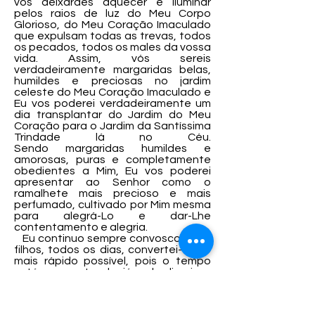
vos deixardes aquecer e iluminar
pelos raios de luz do Meu Corpo
Glorioso, do Meu Coração Imaculado
que expulsam todas as trevas, todos
os pecados, todos os males da vossa
vida. Assim, vós sereis
verdadeiramente margaridas belas,
humildes e preciosas no jardim
celeste do Meu Coração Imaculado e
Eu vos poderei verdadeiramente um
dia transplantar do Jardim do Meu
Coração para o Jardim da Santíssima
Trindade lá no Céu.
Sendo margaridas humildes e
amorosas, puras e completamente
obedientes a Mim, Eu vos poderei
apresentar ao Senhor como o
ramalhete mais precioso e mais
perfumado, cultivado por Mim mesma
para alegrá-Lo e dar-Lhe
contentamento e alegria.
Eu continuo sempre convosco Meus
filhos, todos os dias, convertei-vos o
mais rápido possível, pois o tempo
está se esgotando, já vo-lo digo isso
há anos, mas não Me tomastes a
sério. Se vós não Me escutais serei
forçada a deixar o Meu Filho mostrar-