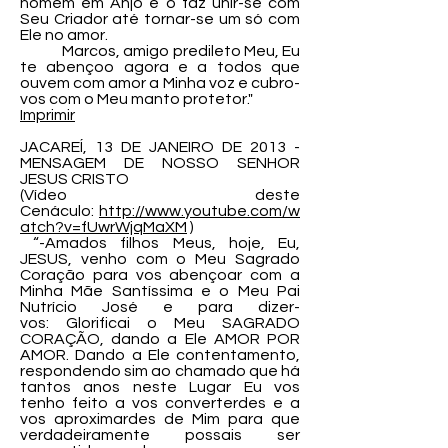
homem em Anjo e o faz unir-se com
Seu Criador até tornar-se um só com
Ele no amor.
Marcos, amigo predileto Meu, Eu
te abençoo agora e a todos que
ouvem com amor a Minha voz e cubro-
vos com o Meu manto protetor."
Imprimir
JACAREÍ, 13 DE JANEIRO DE 2013 -
MENSAGEM DE NOSSO SENHOR
JESUS CRISTO
(Vídeo deste
Cenáculo:
http://www.youtube.com/w
atch?v=fUwrWjqMaXM
)
“-Amados filhos Meus, hoje, Eu,
JESUS, venho com o Meu Sagrado
Coração para vos abençoar com a
Minha Mãe Santíssima e o Meu Pai
Nutrício José e para dizer-
vos: Glorificai o Meu SAGRADO
CORAÇÃO, dando a Ele AMOR POR
AMOR. Dando a Ele contentamento,
respondendo sim ao chamado que há
tantos anos neste Lugar Eu vos
tenho feito a vos converterdes e a
vos aproximardes de Mim para que
verdadeiramente possais ser