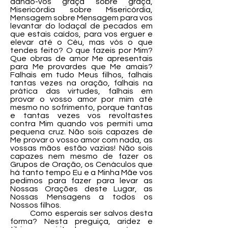
dando-vos graça sobre graça,
Misericórdia sobre Misericórdia,
Mensagem sobre Mensagem para vos
levantar do lodaçal de pecados em
que estais caídos, para vos erguer e
elevar até o Céu, mas vós o que
tendes feito? O que fazeis por Mim?
Que obras de amor Me apresentais
para Me provardes que Me amais?
Falhais em tudo Meus filhos, falhais
tantas vezes na oração, falhais na
prática das virtudes, falhais em
provar o vosso amor por mim até
mesmo no sofrimento, porque tantas
e tantas vezes vos revoltastes
contra Mim quando vos permiti uma
pequena cruz. Não sois capazes de
Me provar o vosso amor com nada, as
vossas mãos estão vazias! Não sois
capazes nem mesmo de fazer os
Grupos de Oração, os Cenáculos que
há tanto tempo Eu e a Minha Mãe vos
pedimos para fazer para levar as
Nossas Orações deste Lugar, as
Nossas Mensagens a todos os
Nossos filhos.
Como esperais ser salvos desta
forma? Nesta preguiça, aridez e