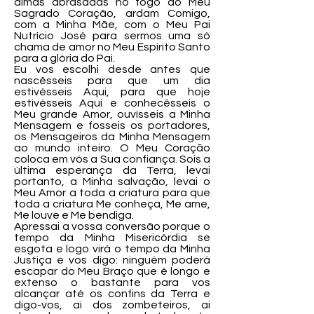
almas abrasadas no fogo do Meu
Sagrado Coração, ardam Comigo,
com a Minha Mãe, com o Meu Pai
Nutrício José para sermos uma só
chama de amor no Meu Espírito Santo
para a glória do Pai.
Eu vos escolhi desde antes que
nascêsseis para que um dia
estivésseis Aqui, para que hoje
estivésseis Aqui e conhecêsseis o
Meu grande Amor, ouvísseis a Minha
Mensagem e fosseis os portadores,
os Mensageiros da Minha Mensagem
ao mundo inteiro. O Meu Coração
coloca em vós a Sua confiança. Sois a
última esperança da Terra, levai
portanto, a Minha salvação, levai o
Meu Amor a toda a criatura para que
toda a criatura Me conheça, Me ame,
Me louve e Me bendiga.
Apressai a vossa conversão porque o
tempo da Minha Misericórdia se
esgota e logo virá o tempo da Minha
Justiça e vos digo: ninguém poderá
escapar do Meu Braço que é longo e
extenso o bastante para vos
alcançar até os confins da Terra e
digo-vos, ai dos zombeteiros, ai