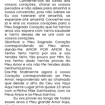
Convertei-vos do fundo dos
vossos corações, chorai os vossos
pecados e não adieis para amanhã a
vossa conversão, pois não sabeis se
Eu vos tolerarei até amanhã, se
esperarei até amanhã. Convertei-vos
já e virai os vossos corações para o
Meu Sagrado Coração que há tantos
anos vos espera com tanta saudade
e tanto desejo de se unir com os
vossos corações.
Glorificai o Meu Sagrado Coração
correspondendo ao Meu amor,
dando-Me AMOR POR AMOR. Eu
tenho feito tanto por vós e vós
tendes feito tão pouco por Mim. Eu
vos tenho dado tantas provas do
Meu Amor e vós não Me tendes dado
nenhuma prova.
Dai-Me finalmente agora o vosso
Coração correspondendo ao Meu
Amor, respondendo sim ao chamado
que desde o alto do Céu vos faço
Aqui neste Lugar já há quase 22 anos
com a Minha Mãe Santíssima, com os
Meus Anjos e os Meus Santos.
Eu vos provei ao longo de todos
esses anos o Meu grande Amor Aqui,