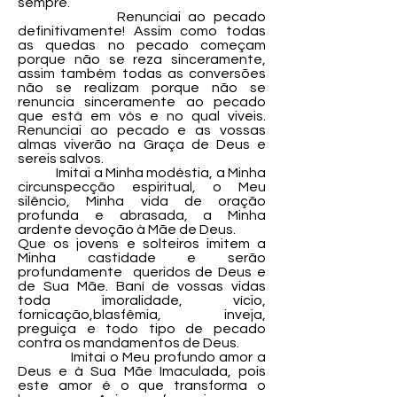
sempre.
Renunciai ao pecado
definitivamente! Assim como todas
as quedas no pecado começam
porque não se reza sinceramente,
assim também todas as conversões
não se realizam porque não se
renuncia sinceramente ao pecado
que está em vós e no qual viveis.
Renunciai ao pecado e as vossas
almas viverão na Graça de Deus e
sereis salvos.
Imitai a Minha modéstia, a Minha
circunspecção espiritual, o Meu
silêncio, Minha vida de oração
profunda e abrasada, a Minha
ardente devoção à Mãe de Deus.
Que os jovens e solteiros imitem a
Minha castidade e serão
profundamente queridos de Deus e
de Sua Mãe. Baní de vossas vidas
toda imoralidade, vício,
fornicação,blasfêmia, inveja,
preguiça e todo tipo de pecado
contra os mandamentos de Deus.
Imitai o Meu profundo amor a
Deus e à Sua Mãe Imaculada, pois
este amor é o que transforma o