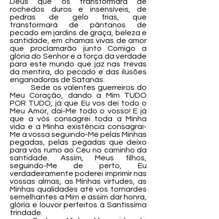
Deus que os transformará de
rochedos duros e insensíveis, de
pedras de gelo frias, que
transformará de pântanos de
pecado em jardins de graça, beleza e
santidade, em chamas vivas de amor
que proclamarão junto Comigo a
glória do Senhor e a força da verdade
para este mundo que jaz nas trevas
da mentira, do pecado e das ilusões
enganadoras de Satanás.
Sede os valentes guerreiros do
Meu Coração, dando a Mim TUDO
POR TUDO, já que Eu vos dei todo o
Meu Amor, dai-Me todo o vosso! E já
que a vós consagrei toda a Minha
vida e a Minha existência consagrai-
Me a vossa seguindo-Me pelas Minhas
pegadas, pelas pegadas que deixo
para vós rumo ao Céu no caminho da
santidade. Assim, Meus filhos,
seguindo-Me de perto, Eu
verdadeiramente poderei imprimir nas
vossas almas, as Minhas virtudes, as
Minhas qualidades até vos tornardes
semelhantes a Mim e assim dar honra,
glória e louvor perfeitos à Santíssima
trindade.