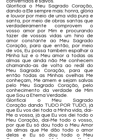
convertidos e salvos.
Glorificai o Meu Sagrado Coração,
dando a Ele sempre mais: honra, glória
e louvor por meio de uma vida pura e
santa, por meio de obras santas que
verdadeiramente comprovem o
vosso amor por Mim e procurando
fazer de vossas vidas um hino de
amor constante ao Meu Sagrado
Coração, para que então, por meio
de vós, Eu possa também espalhar a
Minha luz e o Meu amor a todas as
almas que ainda não Me conhecem
chamando-as de volta ao redil do
Meu Sagrado Coração, para que
então todas as Minhas ovelhas Me
conheçam, Me amem e sejam salvas
pelo Meu Sagrado Coração, pelo
conhecimento da verdade de Mim
que Sou a Eterna Verdade.
Glorificai o Meu Sagrado
Coração dando TUDO POR TUDO, já
que Eu vos dei toda a Minha vida, dai-
Me a vossa, já que Eu vos dei todo o
Meu Coração, dai-Me todo o vosso,
por que Eu só dou todo o Meu Amor
às almas que Me dão todo o amor
delas e Eu só dou todo o Meu