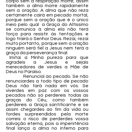
corpo sem a respiração morre, assim
também a alma morre rapidamente
sem a oração. A alma que não reza
certamente cairá em pecado mortal,
porque sem a oração que é o único
meio pelo qual a Graça do Altíssimo
se comunica à alma ela não terá
força para resistir às tentações e
logo trairá o Senhor Deus. Rezai, rezai
muito portanto, porque sem a oração
ninguém será fiel a Jesus nem terá a
graça da perseverança final.
Imitai a Minha pureza para que
agradeis a Jesus e sejais
merecedores de verdes a Mãe de
Deus no Paraíso.
Renunciai ao pecado. Se não
renunciardes a todo tipo de pecado
Deus não fará nada em vós. Se
viverdes em paz com os vossos
pecados não só perdereis todas as
graças do Céu, como também
perdereis a Graça santificante e se
assim chegardes ao fim da vida ou
fordes surpreendidos pela morte
correis o risco de perderdes vossa
salvação eterna, pois a impenitência
final lança a alma no inferno para