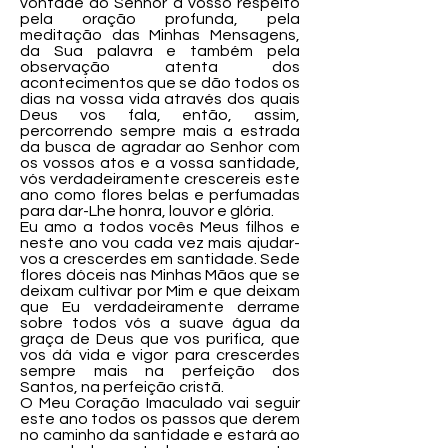
vontade do Senhor a vosso respeito
pela oração profunda, pela
meditação das Minhas Mensagens,
da Sua palavra e também pela
observação atenta dos
acontecimentos que se dão todos os
dias na vossa vida através dos quais
Deus vos fala, então, assim,
percorrendo sempre mais a estrada
da busca de agradar ao Senhor com
os vossos atos e a vossa santidade,
vós verdadeiramente crescereis este
ano como flores belas e perfumadas
para dar-Lhe honra, louvor e glória.
Eu amo a todos vocês Meus filhos e
neste ano vou cada vez mais ajudar-
vos a crescerdes em santidade. Sede
flores dóceis nas Minhas Mãos que se
deixam cultivar por Mim e que deixam
que Eu verdadeiramente derrame
sobre todos vós a suave água da
graça de Deus que vos purifica, que
vos dá vida e vigor para crescerdes
sempre mais na perfeição dos
Santos, na perfeição cristã.
O Meu Coração Imaculado vai seguir
este ano todos os passos que derem
no caminho da santidade e estará ao