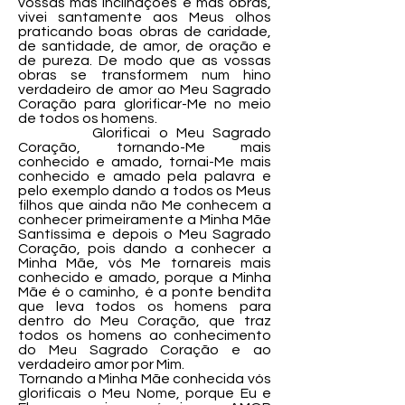
vossas más inclinações e más obras,
vivei santamente aos Meus olhos
praticando boas obras de caridade,
de santidade, de amor, de oração e
de pureza. De modo que as vossas
obras se transformem num hino
verdadeiro de amor ao Meu Sagrado
Coração para glorificar-Me no meio
de todos os homens.
Glorificai o Meu Sagrado
Coração, tornando-Me mais
conhecido e amado, tornai-Me mais
conhecido e amado pela palavra e
pelo exemplo dando a todos os Meus
filhos que ainda não Me conhecem a
conhecer primeiramente a Minha Mãe
Santíssima e depois o Meu Sagrado
Coração, pois dando a conhecer a
Minha Mãe, vós Me tornareis mais
conhecido e amado, porque a Minha
Mãe é o caminho, é a ponte bendita
que leva todos os homens para
dentro do Meu Coração, que traz
todos os homens ao conhecimento
do Meu Sagrado Coração e ao
verdadeiro amor por Mim.
Tornando a Minha Mãe conhecida vós
glorificais o Meu Nome, porque Eu e