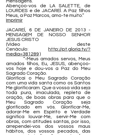
Mensagens.
Abençoo-vos de LA SALETTE, de
LOURDES e de JACAREÍ. A Paz filhos
Meus, a Paz Marcos, amo-te muito.”
Imprimir
JACAREÍ, 6 DE JANEIRO DE 2013 -
MENSAGEM DE NOSSO SENHOR
JESUS CRISTO
(Vídeo deste
Cenáculo:
http://pt.gloria.tv/?
media=381289
)
“-Meus amados servos, Meus
amados filhos, Eu, JESUS, abençoo-
vos hoje e dou-vos a Paz do Meu
Sagrado Coração.
Glorificai o Meu Sagrado Coração
com uma vida santa como os Santos
Me glorificaram. Que a vossa vida seja
toda pura, imaculada, repleta de
oração, de boas obras para que o
Meu Sagrado Coração seja
glorificado em vós. Glorificar-Me,
adorar-Me em Espírito e Verdade
significa louvar-Me, servir-Me com
obras, com atitudes santas, por isso,
arrependei-vos dos vossos maus
hábitos, dos vossos pecados, das