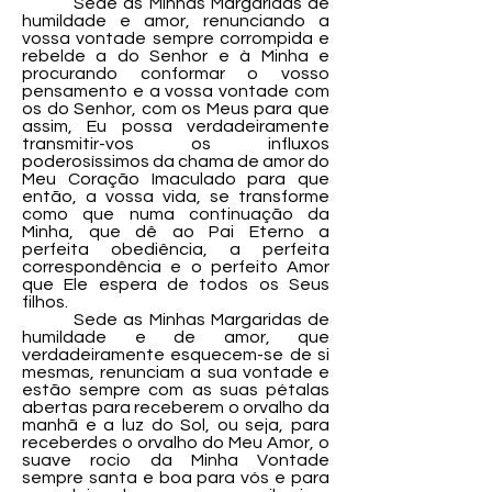
Sede as Minhas Margaridas de
humildade e amor, renunciando a
vossa vontade sempre corrompida e
rebelde a do Senhor e à Minha e
procurando conformar o vosso
pensamento e a vossa vontade com
os do Senhor, com os Meus para que
assim, Eu possa verdadeiramente
transmitir-vos os influxos
poderosíssimos da chama de amor do
Meu Coração Imaculado para que
então, a vossa vida, se transforme
como que numa continuação da
Minha, que dê ao Pai Eterno a
perfeita obediência, a perfeita
correspondência e o perfeito Amor
que Ele espera de todos os Seus
filhos.
Sede as Minhas Margaridas de
humildade e de amor, que
verdadeiramente esquecem-se de si
mesmas, renunciam a sua vontade e
estão sempre com as suas pétalas
abertas para receberem o orvalho da
manhã e a luz do Sol, ou seja, para
receberdes o orvalho do Meu Amor, o
suave rocio da Minha Vontade
sempre santa e boa para vós e para