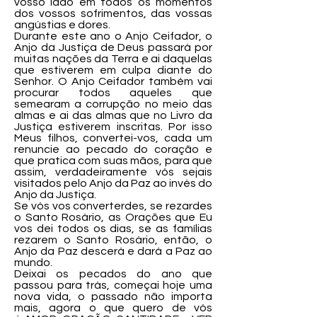
vosso lado em todos os momentos
dos vossos sofrimentos, das vossas
angústias e dores.
Durante este ano o Anjo Ceifador, o
Anjo da Justiça de Deus passará por
muitas nações da Terra e ai daquelas
que estiverem em culpa diante do
Senhor. O Anjo Ceifador também vai
procurar todos aqueles que
semearam a corrupção no meio das
almas e ai das almas que no Livro da
Justiça estiverem inscritas. Por isso
Meus filhos, convertei-vos, cada um
renuncie ao pecado do coração e
que pratica com suas mãos, para que
assim, verdadeiramente vós sejais
visitados pelo Anjo da Paz ao invés do
Anjo da Justiça.
Se vós vos converterdes, se rezardes
o Santo Rosário, as Orações que Eu
vos dei todos os dias, se as famílias
rezarem o Santo Rosário, então, o
Anjo da Paz descerá e dará a Paz ao
mundo.
Deixai os pecados do ano que
passou para trás, começai hoje uma
nova vida, o passado não importa
mais, agora o que quero de vós