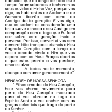
daqueles que ao longo de todo este
tempo foram soberbos e fecharam os
seus ouvidos à Minha Voz, porque vos
digo, os habitantes de Sodoma e de
Gomorra ficarão com pena do
Castigo desta geração. E vos digo,
que os sodomitas considerarão uma
brisa suave e fresca o seu Castigo em
comparação com o fogo que Eu farei
cair sobre esta geração ímpia e
perversa. Por isso, convertei-vos sem
demora! Não transpasseis mais o Meu
Sagrado Coração com a lança do
vosso pecado. Vinde a Mim que vos
espero com os Meus Braços abertos
e que estou pronto a vos perdoar,
amar e salvar.
A todos neste momento,
abençoo com amor generosamente.”
MENSAGEM DE NOSSA SENHORA
“-Filhos amados do Meu Coração,
hoje vos chamo novamente para
perto do Meu Coração Imaculado
para aí vos abrasar no fogo do
Espírito Santo e vos encher com as
graças celestiais que trago da parte
do Senhor.