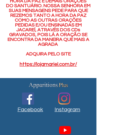
HORA DA PAZ E DEMAIS ORAÇÕES
DO SANTUÁRIO. NOSSA SENHORA EM
SUAS MENSAGENS PEDE PARA QUE
REZEMOS TANTO A HORA DA PAZ
COMO AS OUTRAS ORAÇÕES
PEDIDAS E/OU ENSINADAS EM
JACAREÍ, ATRAVÉS DOS CDs
GRAVADOS, POIS LÁ A ORAÇÃO SE
ENCONTRA DA MANEIRA QUE MAIS A
AGRADA
ADQUIRA PELO SITE
https://lojamariel.com.br/
Facebook
Instagram