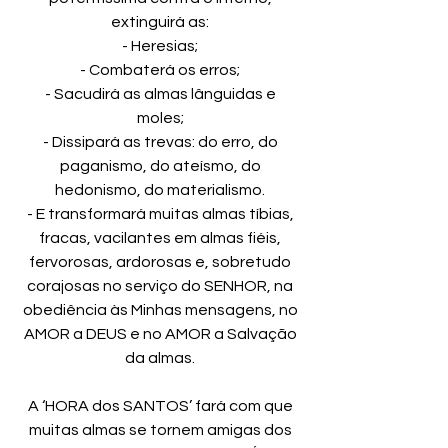
extinguirá as:
- Heresias;
- Combaterá os erros;
- Sacudirá as almas lânguidas e
moles;
- Dissipará as trevas: do erro, do
paganismo, do ateísmo, do
hedonismo, do materialismo.
- E transformará muitas almas tíbias,
fracas, vacilantes em almas fiéis,
fervorosas, ardorosas e, sobretudo
corajosas no serviço do SENHOR, na
obediência às Minhas mensagens, no
AMOR a DEUS e no AMOR a Salvação
da almas.
A ‘HORA dos SANTOS’ fará com que
muitas almas se tornem amigas dos