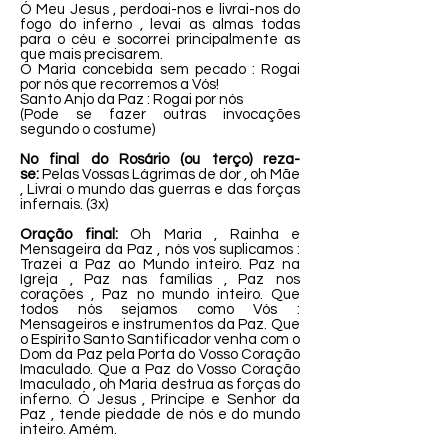
Ó Meu Jesus , perdoai-nos e livrai-nos do
fogo do inferno , levai as almas todas
para o céu e socorrei principalmente as
que mais precisarem.
Ó Maria concebida sem pecado : Rogai
por nós que recorremos a Vós!
Santo Anjo da Paz : Rogai por nós
(Pode se fazer outras invocações
segundo o costume)
No final do Rosário (ou terço) reza-
se:
Pelas Vossas Lágrimas de dor , oh Mãe
, Livrai o mundo das guerras e das forças
infernais. (3x)
Oração final:
Oh Maria , Rainha e
Mensageira da Paz , nós vos suplicamos :
Trazei a Paz ao Mundo inteiro. Paz na
Igreja , Paz nas famílias , Paz nos
corações , Paz no mundo inteiro. Que
todos nós sejamos como Vós :
Mensageiros e instrumentos da Paz. Que
o Espírito Santo Santificador venha com o
Dom da Paz pela Porta do Vosso Coração
Imaculado. Que a Paz do Vosso Coração
Imaculado , oh Maria destrua as forças do
inferno. Ó Jesus , Príncipe e Senhor da
Paz , tende piedade de nós e do mundo
inteiro. Amém.