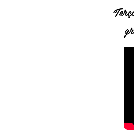
Terç
gr