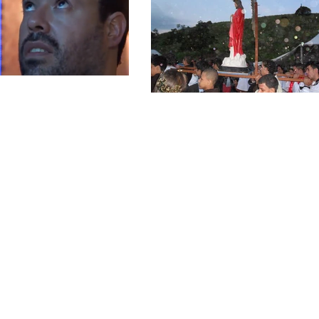
ne nosso site e fique
rmado das novidades!