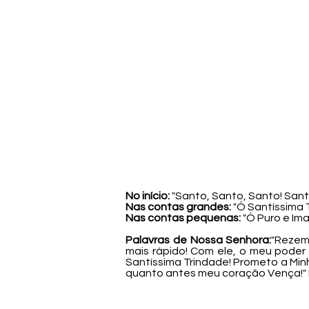
No início:
"Santo, Santo, Santo! Sant
Nas contas grandes:
"Ó Santíssima 
Nas contas pequenas:
"Ó Puro e Im
Palavras de Nossa Senhora:
"Rezem
mais rápido! Com ele, o meu poder
Santíssima Trindade! Prometo a Min
quanto antes meu coração Vença!" Es