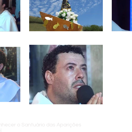
hecer o Santuário das Aparições
Assi
í
info