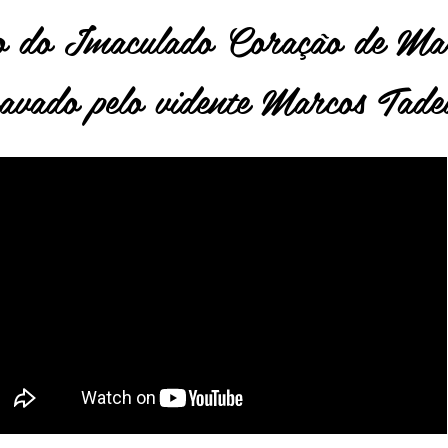
o do Imaculado Coração de Ma
avado pelo vidente Marcos Tade