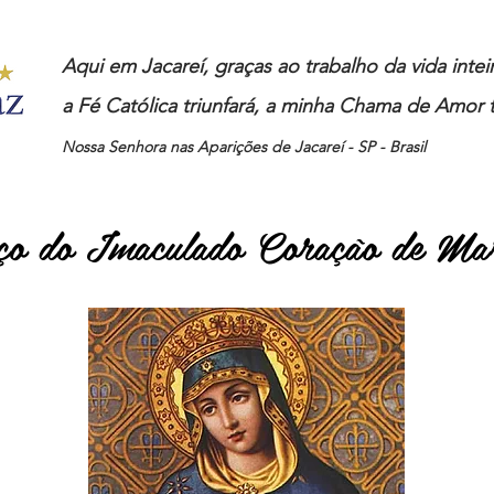
Aqui em Jacareí, graças ao trabalho da vida inte
a Fé Católica triunfará, a minha Chama de Amor t
Nossa Senhora nas Aparições de Jacareí - SP - Brasil
ço do Imaculado Coração de Ma