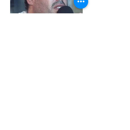
Venha conhecer o Santuário das
Aparições de Jacareí
Endereço e Horários
Assine nosso site e fique informado das
novidades!
Estrada Arlindo Alves Vieira, 300 - Jardim
Colinas, Jacareí - SP,
12319-015
Telefone:
55 12 99701-2427
email:
santuariodejacarei@gmail.com