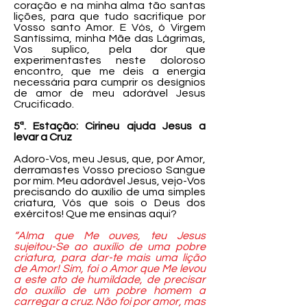
coração e na minha alma tão santas
lições, para que tudo sacrifique por
Vosso santo Amor. E Vós, ó Virgem
Santíssima, minha Mãe das Lágrimas,
Vos suplico, pela dor que
experimentastes neste doloroso
encontro, que me deis a energia
necessária para cumprir os desígnios
de amor de meu adorável Jesus
Crucificado.
5ª. Estação: Cirineu ajuda Jesus a
levar a Cruz
Adoro-Vos, meu Jesus, que, por Amor,
derramastes Vosso precioso Sangue
por mim. Meu adorável Jesus, vejo-Vos
precisando do auxílio de uma simples
criatura, Vós que sois o Deus dos
exércitos! Que me ensinas aqui?
“Alma que Me ouves, teu Jesus
sujeitou-Se ao auxílio de uma pobre
criatura, para dar-te mais uma lição
de Amor! Sim, foi o Amor que Me levou
a este ato de humildade, de precisar
do auxílio de um pobre homem a
carregar a cruz. Não foi por amor, mas