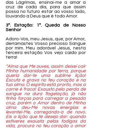
das Lágrimas, ensinai-me a amar a
cruz de cada dia, para que assim
possa no futuro estar ao vosso lado,
louvando a Deus que é todo Amor.
3ª. Estação: 1ª. Queda de Nosso
Senhor
Adoro-Vos, meu Jesus, que, por Amor,
derramastes Vosso precioso Sangue
por mim. Meu adorável Jesus, nesta
terceira estação Vos vejo caído por
terra!
“Alma que Me ouves, assim deixei cair
Minha humanidade por terra, porque
queria dar-te uma sublime lição!
Escuta e grava no teu coração e na
tua alma. O espírito está pronto, mas a
carne é fraca! Exausto pela perda de
sangue na dura flagelação, já não
tinha forças para carregar a pesada
cruz, porém o Amor dentro de Minha
alma deu-Me novas energias e
levantei-Me, carregando-a de novo.
Eis a lição que te desejo dar: quando
estiveres exausta pelas fadigas da
vida, procura no teu coração o amor