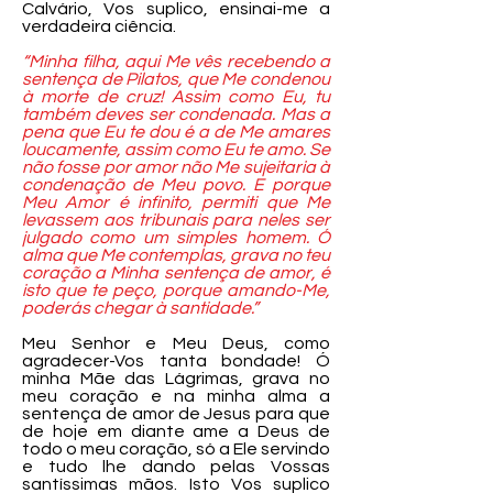
Calvário, Vos suplico, ensinai-me a
verdadeira ciência.
“Minha filha, aqui Me vês recebendo a
sentença de Pilatos, que Me condenou
à morte de cruz! Assim como Eu, tu
também deves ser condenada. Mas a
pena que Eu te dou é a de Me amares
loucamente, assim como Eu te amo. Se
não fosse por amor não Me sujeitaria à
condenação de Meu povo. E porque
Meu Amor é infinito, permiti que Me
levassem aos tribunais para neles ser
julgado como um simples homem. Ó
alma que Me contemplas, grava no teu
coração a Minha sentença de amor, é
isto que te peço, porque amando-Me,
poderás chegar à santidade.”
Meu Senhor e Meu Deus, como
agradecer-Vos tanta bondade! Ó
minha Mãe das Lágrimas, grava no
meu coração e na minha alma a
sentença de amor de Jesus para que
de hoje em diante ame a Deus de
todo o meu coração, só a Ele servindo
e tudo lhe dando pelas Vossas
santíssimas mãos. Isto Vos suplico