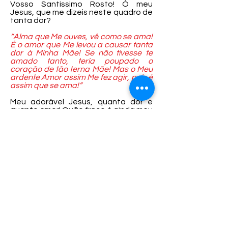
Vosso Santíssimo Rosto! Ó meu
Jesus, que me dizeis neste quadro de
tanta dor?
“Alma que Me ouves, vê como se ama!
É o amor que Me levou a causar tanta
dor à Minha Mãe! Se não tivesse te
amado tanto, teria poupado o
coração de tão terna Mãe! Mas o Meu
ardente Amor assim Me fez agir, pois é
assim que se ama!”
Meu adorável Jesus, quanta dor e
quanto amor! Quão fraco é ainda meu
amor ao contemplar o Vosso, o qual
Vos levou a ferirdes a alma desta
Mãe, que tanto Vos ama! Gravai, meu
Jesus, estes ensinamentos sublimes
no meu coração, para que tudo
sacrifique por Vosso Santo Amor. E
Vós, ó Virgem Santíssima, minha Mãe
Lacrimosa, pelo Vosso silêncio nesta
grande dor, dai-me a Vossa fortaleza
para que jamais negue meu amor a
quem deu todo seu Sangue por mim.
14ª. Estação: Jesus é sepultado