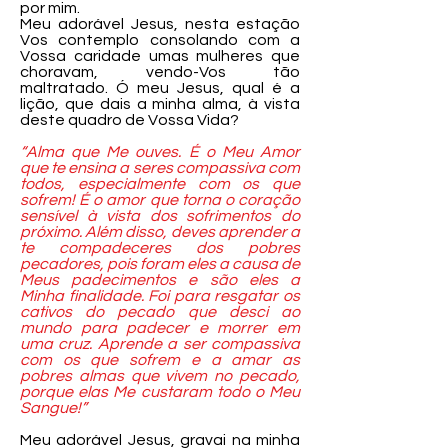
por mim.
Meu adorável Jesus, nesta estação
Vos contemplo consolando com a
Vossa caridade umas mulheres que
choravam, vendo-Vos tão
maltratado. Ó meu Jesus, qual é a
lição, que dais a minha alma, à vista
deste quadro de Vossa Vida?
“Alma que Me ouves. É o Meu Amor
que te ensina a seres compassiva com
todos, especialmente com os que
sofrem! É o amor que torna o coração
sensível à vista dos sofrimentos do
próximo. Além disso, deves aprender a
te compadeceres dos pobres
pecadores, pois foram eles a causa de
Meus padecimentos e são eles a
Minha finalidade. Foi para resgatar os
cativos do pecado que desci ao
mundo para padecer e morrer em
uma cruz. Aprende a ser compassiva
com os que sofrem e a amar as
pobres almas que vivem no pecado,
porque elas Me custaram todo o Meu
Sangue!”
Meu adorável Jesus, gravai na minha