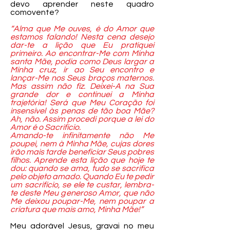
devo aprender neste quadro
comovente?
“Alma que Me ouves, é do Amor que
estamos falando! Nesta cena desejo
dar-te a lição que Eu pratiquei
primeiro. Ao encontrar-Me com Minha
santa Mãe, podia como Deus largar a
Minha cruz, ir ao Seu encontro e
lançar-Me nos Seus braços maternos.
Mas assim não fiz. Deixei-A na Sua
grande dor e continuei a Minha
trajetória! Será que Meu Coração foi
insensível às penas de tão boa Mãe?
Ah, não. Assim procedi porque a lei do
Amor é o Sacrifício.
Amando-te infinitamente não Me
poupei, nem à Minha Mãe, cujas dores
irão mais tarde beneficiar Seus pobres
filhos. Aprende esta lição que hoje te
dou: quando se ama, tudo se sacrifica
pelo objeto amado. Quando Eu te pedir
um sacrifício, se ele te custar, lembra-
te deste Meu generoso Amor, que não
Me deixou poupar-Me, nem poupar a
criatura que mais amo, Minha Mãe!”
Meu adorável Jesus, gravai no meu