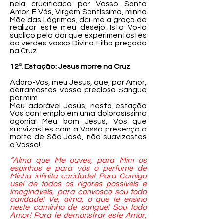
nela crucificada por Vosso Santo
Amor. E Vós, Virgem Santíssima, minha
Mãe das Lágrimas, dai-me a graça de
realizar este meu desejo. Isto Vo-lo
suplico pela dor que experimentastes
ao verdes vosso Divino Filho pregado
na Cruz.
12ª. Estação: Jesus morre na Cruz
Adoro-Vos, meu Jesus, que, por Amor,
derramastes Vosso precioso Sangue
por mim.
Meu adorável Jesus, nesta estação
Vos contemplo em uma dolorosíssima
agonia! Meu bom Jesus, Vós que
suavizastes com a Vossa presença a
morte de São José, não suavizastes
a Vossa!
“Alma que Me ouves, para Mim os
espinhos e para vós o perfume de
Minha infinita caridade! Para Comigo
usei de todos os rigores possíveis e
imagináveis, para convosco sou todo
caridade! Vê, alma, o que te ensino
neste caminho de sangue! Sou todo
Amor! Para te demonstrar este Amor,