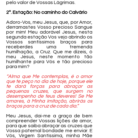
pelo valor de Vossas Lágrimas.
2ª. Estação: No caminho do Calvário
Adoro-Vos, meu Jesus, que, por Amor,
derramastes Vosso precioso Sangue
por mim! Meu adorável Jesus, nesta
segunda estação Vos vejo abrindo os
Vossos santíssimos braços para
receberdes uma tremenda
humilhação, a Cruz. Que me dizeis, ó
meu Jesus, neste momento tão
humilhante para Vós e tão precioso
para mim?
“Alma que Me contemplas, é o amor
que te peço no dia de hoje, porque ele
te dará forças para abraçar as
pequenas cruzes, que surgem no
desempenho de teus deveres! Se Me
amares, à Minha imitação, abrirás os
braços para a cruz de cada dia.”
Meu Jesus, dai-me a graça de bem
compreender Vossas lições de amor,
para que saiba abraçar as cruzes que
Vossa paternal bondade me enviar. E
Vós, Virgem Santíssima, minha Mãe