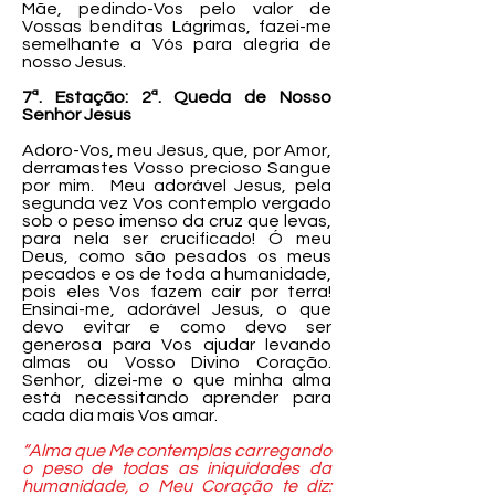
Mãe, pedindo-Vos pelo valor de
Vossas benditas Lágrimas, fazei-me
semelhante a Vós para alegria de
nosso Jesus.
7ª. Estação: 2ª. Queda de Nosso
Senhor Jesus
Adoro-Vos, meu Jesus, que, por Amor,
derramastes Vosso precioso Sangue
por mim. Meu adorável Jesus, pela
segunda vez Vos contemplo vergado
sob o peso imenso da cruz que levas,
para nela ser crucificado! Ó meu
Deus, como são pesados os meus
pecados e os de toda a humanidade,
pois eles Vos fazem cair por terra!
Ensinai-me, adorável Jesus, o que
devo evitar e como devo ser
generosa para Vos ajudar levando
almas ou Vosso Divino Coração.
Senhor, dizei-me o que minha alma
está necessitando aprender para
cada dia mais Vos amar.
“Alma que Me contemplas carregando
o peso de todas as iniquidades da
humanidade, o Meu Coração te diz: