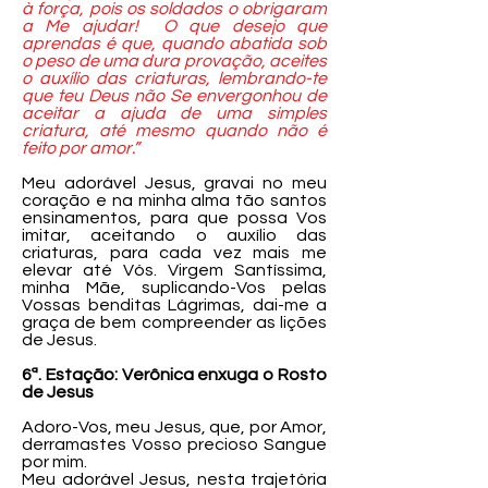
à força, pois os soldados o obrigaram
a Me ajudar! O que desejo que
aprendas é que, quando abatida sob
o peso de uma dura provação, aceites
o auxílio das criaturas, lembrando-te
que teu Deus não Se envergonhou de
aceitar a ajuda de uma simples
criatura, até mesmo quando não é
feito por amor.”
Meu adorável Jesus, gravai no meu
coração e na minha alma tão santos
ensinamentos, para que possa Vos
imitar, aceitando o auxílio das
criaturas, para cada vez mais me
elevar até Vós. Virgem Santíssima,
minha Mãe, suplicando-Vos pelas
Vossas benditas Lágrimas, dai-me a
graça de bem compreender as lições
de Jesus.
6ª. Estação: Verônica enxuga o Rosto
de Jesus
Adoro-Vos, meu Jesus, que, por Amor,
derramastes Vosso precioso Sangue
por mim.
Meu adorável Jesus, nesta trajetória