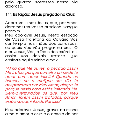
pelo quanto sofrestes nesta via
dolorosa.
11ª. Estação: Jesus pregado na Cruz
Adoro-Vos, meu Jesus, que, por Amor,
derramastes Vosso precioso Sangue
por mim.
Meu adorável Jesus, nesta estação
de Vossa trajetória ao Calvário Vos
contemplo nas mãos dos carrascos,
os quais Vos vão pregar na cruz! Ó
meu Jesus, Vós, o Deus dos exércitos,
assim Vos deixais tratar?! Que
ensinais aqui à minha alma?
“Alma que Me ouves, o pecado assim
Me tratou, porque cometi o crime de te
amar com amor infinito! Quando os
homens ou o maligno um dia te
desprezarem por Meu Amor, alegra-te
porque nesta hora estás imitando-Me.
Bem-aventurados os que, por Meu
Amor, forem assim tratados, porque
estão no caminho do Paraíso.”
Meu adorável Jesus, gravai na minha
alma o amor à cruz e o desejo de ser