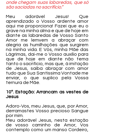
onde chegam suas labaredas, que só
são saciadas no sacrifício.”
Meu adorável Jesus! Que
aprendizado o Vosso ardente amor
aqui me proporciona! Fazei que eu o
grave na minha alma e que de hoje em
diante as labaredas de Vosso Santo
Amor me lemvem a abraçar com
alegria as humilhações que surgirem
na minha vida. E Vós, minha Mãe das
Lágrimas, dai-me o Vosso auxílio para
que de hoje em diante não tema
tanto o sacrifício, mas que, à imitação
de Jesus, saiba abraçar com amor
tudo que Sua Santíssima Vontade me
enviar, o que suplico pela Vossa
ternura de Mãe.
10ª. Estação: Arrancam as vestes de
Jesus
Adoro-Vos, meu Jesus, que, por Amor,
derramastes Vosso precioso Sangue
por mim.
Meu adorável Jesus, nesta estação
de vosso caminho de Amor, Vos
contemplo como um manso Cordeiro,