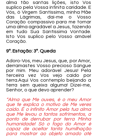
alma tão santas lições, isto Vos
suplico pela Vossa infinita caridade. E
Vós, ó Virgem Santíssima, minha Mãe
das Lágrimas, dai-me o Vosso
Coração compassivo para me tornar
uma alma agradável a Jesus, fazendo
em tudo Sua Santíssima Vontade.
Isto Vos suplico pelo Vosso amável
Coração.
9ª. Estação: 3ª. Queda
Adoro-Vos, meu Jesus, que, por Amor,
derramastes Vosso precioso Sangue
por mim. Meu adorável Jesus! Pela
terceira vez Vos vejo caído por
terra.Aqui Vos contemplo beijando a
terra sem queixa alguma! Dizei-me,
Senhor, o que devo aprender?
“Alma que Me ouves, é o meu Amor
que te explica o motivo de Me veres
caído. É o infinito Amor pela tua alma
que Me levou a tantos sofrimentos, a
ponto de derrubar por terra Minha
humanidade! Só o fogo do Amor é
capaz de aceitar tanta humilhação
para mostrar ao objeto amado até