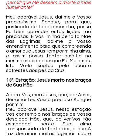
permiti que Me dessem a morte a mais
humilhante!”
Meu adorável Jesus, dai-me o Vosso
preciosíssimo Sangue, para que,
purificada de toda a mancha, possa
Eu bem aprender estas lições tão
preciosas. E Vós, minha bendita Mãe
das Lágrimas, dai-me o Vosso
entendimento para que compreenda
o amor que Jesus tem por minha alma,
e assim possa tentar amá-Lo na
mesma medida com que Ele Me amou.
Isto Vo-lo suplico pelo quanto
sofrestes aos pés da Cruz.
13ª. Estação: Jesus morto nos braços
de Sua Mãe
Adoro-Vos, meu Jesus, que, por Amor,
derramastes Vosso precioso Sangue
por mim.
Meu adorável Jesus, nesta estação
Vos contemplo nos braços de Vossa
desolada Mãe, que, ao ver-Vos tão
esmagado, sente Sua alma
transpassada de tanta dor, o que A
faz derramar muitas lágrimas sobre