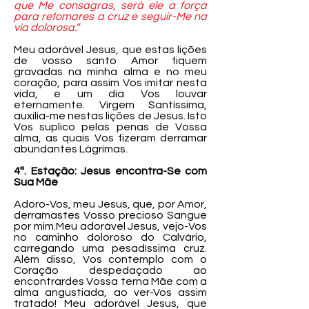
que Me consagras, será ele a força
para retomares a cruz e seguir-Me na
via dolorosa.”
Meu adorável Jesus, que estas lições
de vosso santo Amor fiquem
gravadas na minha alma e no meu
coração, para assim Vos imitar nesta
vida, e um dia Vos louvar
eternamente. Virgem Santíssima,
auxilia-me nestas lições de Jesus. Isto
Vos suplico pelas penas de Vossa
alma, as quais Vos fizeram derramar
abundantes Lágrimas.
4ª. Estação: Jesus encontra-Se com
Sua Mãe
Adoro-Vos, meu Jesus, que, por Amor,
derramastes Vosso precioso Sangue
por mim.Meu adorável Jesus, vejo-Vos
no caminho doloroso do Calvário,
carregando uma pesadíssima cruz.
Além disso, Vos contemplo com o
Coração despedaçado ao
encontrardes Vossa terna Mãe com a
alma angustiada, ao ver-Vos assim
tratado! Meu adorável Jesus, que