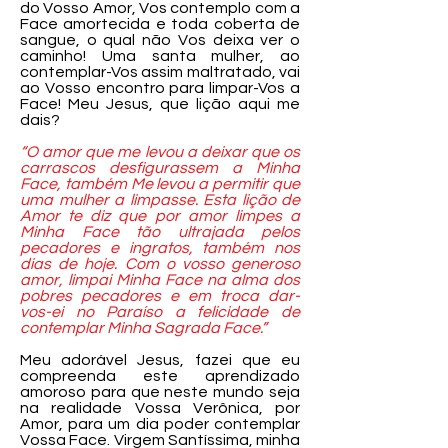
do Vosso Amor, Vos contemplo com a
Face amortecida e toda coberta de
sangue, o qual não Vos deixa ver o
caminho! Uma santa mulher, ao
contemplar-Vos assim maltratado, vai
ao Vosso encontro para limpar-Vos a
Face! Meu Jesus, que lição aqui me
dais?
“O amor que me levou a deixar que os
carrascos desfigurassem a Minha
Face, também Me levou a permitir que
uma mulher a limpasse. Esta lição de
Amor te diz que por amor limpes a
Minha Face tão ultrajada pelos
pecadores e ingratos, também nos
dias de hoje. Com o vosso generoso
amor, limpai Minha Face na alma dos
pobres pecadores e em troca dar-
vos-ei no Paraíso a felicidade de
contemplar Minha Sagrada Face.”
Meu adorável Jesus, fazei que eu
compreenda este aprendizado
amoroso para que neste mundo seja
na realidade Vossa Verônica, por
Amor, para um dia poder contemplar
Vossa Face. Virgem Santíssima, minha