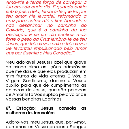
Ama-Me e terás força de carregar a
tua cruz de cada dia. E quando caída
sob o peso dela, lembra-te que Eu por
teu amor Me levantei, retomando a
cruz para sofrer até o fim! Aprende a
não desanimar no caminho do
Calvário, que é o caminho da tua
perfeição. E se um dia sentires mais
forte o peso da Cruz lembra-te de teu
Jesus, que três vezes caiu e três vezes
Se levantou impulsionado pelo Amor
que por ti sentia o Meu Coração!”
Meu adorável Jesus! Fazei que grave
na minha alma as lições admiráveis
que me dais e que elas produzam em
mim frutos de vida eterna. E Vós, ó
Virgem Santíssima, dai-me o Vosso
auxílio para que dê cumprimento às
palavras de Jesus, que são palavras
de Amor. Isto Vos suplico pelo valor de
Vossas benditas Lágrimas.
8ª. Estação: Jesus consola as
mulheres de Jerusalém
Adoro-Vos, meu Jesus, que, por Amor,
derramastes Vosso precioso Sangue