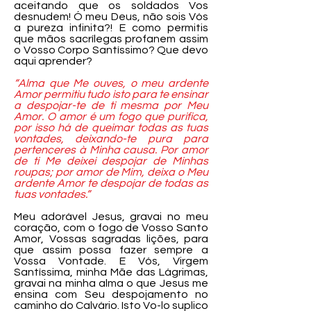
aceitando que os soldados Vos
desnudem! Ó meu Deus, não sois Vós
a pureza infinita?! E como permitis
que mãos sacrílegas profanem assim
o Vosso Corpo Santíssimo? Que devo
aqui aprender?
“Alma que Me ouves, o meu ardente
Amor permitiu tudo isto para te ensinar
a despojar-te de ti mesma por Meu
Amor. O amor é um fogo que purifica,
por isso há de queimar todas as tuas
vontades, deixando-te pura para
pertenceres à Minha causa. Por amor
de ti Me deixei despojar de Minhas
roupas; por amor de Mim, deixa o Meu
ardente Amor te despojar de todas as
tuas vontades.”
Meu adorável Jesus, gravai no meu
coração, com o fogo de Vosso Santo
Amor, Vossas sagradas lições, para
que assim possa fazer sempre a
Vossa Vontade. E Vós, Virgem
Santíssima, minha Mãe das Lágrimas,
gravai na minha alma o que Jesus me
ensina com Seu despojamento no
caminho do Calvário. Isto Vo-lo suplico