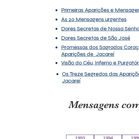
Primeiras Aparições e Mensage
As 20 Mensagens urgentes
Dores Secretas de Nossa Senh
Dores Secretas de São José
Promessas dos Sagrados Coraç
Aparições de Jacareí
Visão do Céu, Inferno e Purgatór
Os Treze Segredos das Apariçõ
Jacareí
Mensagens comu
1993
1994
199