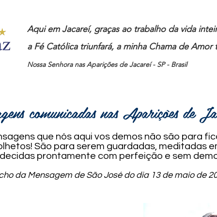
Aqui em Jacareí, graças ao trabalho da vida inte
a Fé Católica triunfará, a minha Chama de Amor t
Nossa Senhora nas Aparições de Jacareí - SP - Brasil
gens comunicadas nas Aparições de J
Mensagens que nós aqui vos demos não são para f
 folhetos! São para serem guardadas, meditadas 
decidas prontamente com perfeição e sem demo
echo da Mensagem de São José do dia 13 de maio de 20