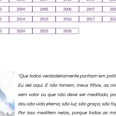
3
2004
2005
2006
2007
200
3
2014
2015
2016
2017
201
3
2024
2025
2026
"Que todos verdadeiramente ponham em prát
Eu dei aqui. E não tomem, meus filhos, as 
sem valor ou que não deve ser meditado, po
dou são vida eterna, são luz, são graça, são fo
Por isso meditem nelas, porque todas as mi