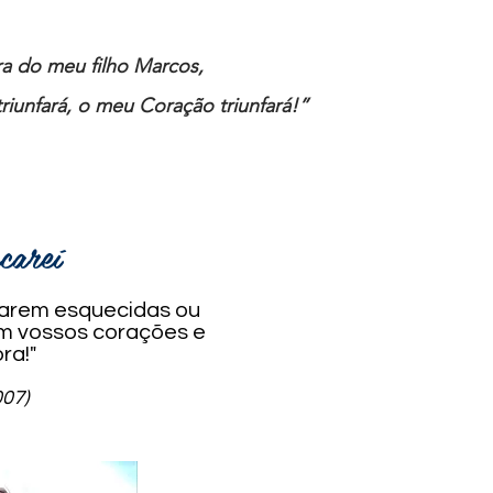
ira do meu filho Marcos,
riunfará, o meu Coração triunfará!”
acareí
icarem esquecidas ou
em vossos corações e
ra!"
07)