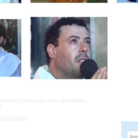
hecer o Santuário das Aparições
Assi
í
info
e Horários
indo Alves Vieira, 300 - Jardim Colinas,
P, 12319-015