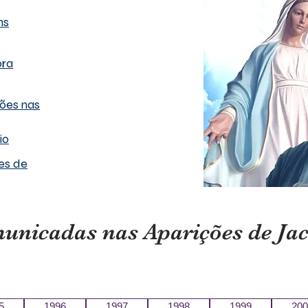
ns
ora
ões nas
io
es de
nicadas nas Aparições de Jaca
5
1996
1997
1998
1999
200