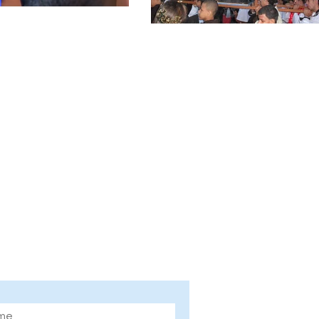
ne nosso site e fique
rmado das novidades!