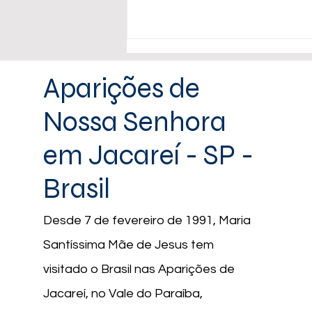
Aparições de
Nossa Senhora
em Jacareí - SP -
28/01/2024 | "Cambiad
Brasil
vuestras vidas y buscad lo que
es del Cielo."
Desde 7 de fevereiro de 1991, Maria
Santíssima Mãe de Jesus tem
visitado o Brasil nas Aparições de
Jacareí, no Vale do Paraíba,