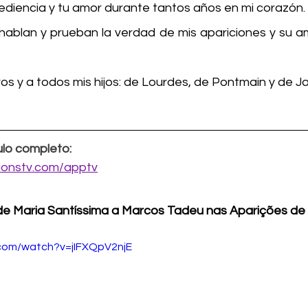
diencia y tu amor durante tantos años en mi corazón.
ablan y prueban la verdad de mis apariciones y su am
s y a todos mis hijos: de Lourdes, de Pontmain y de Ja
lo completo:
tionstv.com/apptv
e Maria Santíssima a Marcos Tadeu nas Aparições de 
.com/watch?v=jIFXQpV2njE