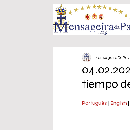
MensageiraDaPaz
04.02.202
tiempo del
Português
 | 
English
 |