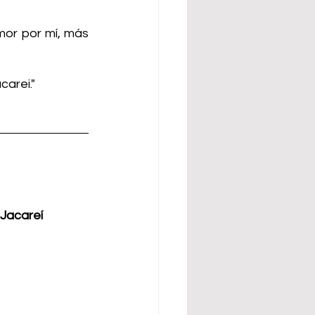
or por mí, más 
carei."
Jacareí