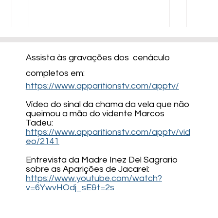
​Assista às gravações dos cenáculo
completos em:
https://www.apparitionstv.com/apptv/
Vídeo do sinal da chama da vela que não
queimou a mão do vidente Marcos
19.11.2023 - Mensaje de la
15.11
Tadeu:
https://www.apparitionstv.com/apptv/vid
Virgen María y de San Jose
Virg
eo/2141
Entrevista da Madre Inez Del Sagrario
sobre as Aparições de Jacareí:
https://www.youtube.com/watch?
v=6YwvHOdj_sE&t=2s