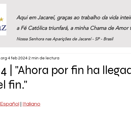
Aqui em Jacareí, graças ao trabalho da vida inte
a Fé Católica triunfará, a minha Chama de Amor t
Nossa Senhora nas Aparições de Jacareí - SP - Brasil
.org
4 feb 2024
2 min de lectura
4 | "Ahora por fin ha llega
 fin."
 Español
 | 
Italiano