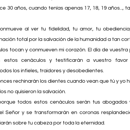
e 30 años, cuando tenías apenas 17, 18, 19 años..., tan
onmueve al ver tu fidelidad, tu amor, tu obediencia, 
donación total por la salvación de la humanidad a tan co
os tocan y conmueven mi corazón. El día de vuestra par
n estos cenáculos y testificarán a vuestro favor y
todos los infieles, traidores y desobedientes.
ces rechinarán los dientes cuando vean que tú y yo hi
los no quisieron la salvación.
, porque todos estos cenáculos serán tus abogados y
el Señor y se transformarán en coronas resplandecie
iarán sobre tu cabeza por toda la eternidad.